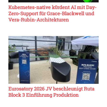
Kubernetes-native k0rdent AI mit Day-
Zero-Support für Grace-Blackwell und
Vera-Rubin-Architekturen
Eurosatory 2026 JV beschleunigt Ruta
Block 3 Einführung Produktion