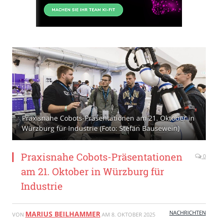
Praxisnahe Cobots-Präsentationen am 21. Oktober in
Würzburg für Industrie (Foto: Stefan Bausewein)
Praxisnahe Cobots-Präsentationen
0
am 21. Oktober in Würzburg für
Industrie
NACHRICHTEN
MARIUS BEILHAMMER
VON
AM
8. OKTOBER 2025