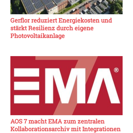
Gerflor reduziert Energiekosten und
stärkt Resilienz durch eigene
Photovoltaikanlage
AOS 7 macht EMA zum zentralen
Kollaborationsarchiv mit Integrationen