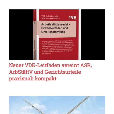
Neuer VDE-Leitfaden vereint ASR,
ArbStättV und Gerichtsurteile
praxisnah kompakt