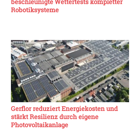
beschleunigte Wettertests kompletter
Robotiksysteme
Gerflor reduziert Energiekosten und
stärkt Resilienz durch eigene
Photovoltaikanlage