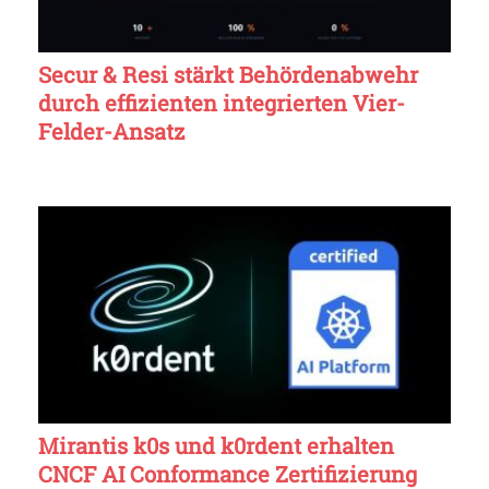
Secur & Resi stärkt Behördenabwehr
durch effizienten integrierten Vier-
Felder-Ansatz
Mirantis k0s und k0rdent erhalten
CNCF AI Conformance Zertifizierung