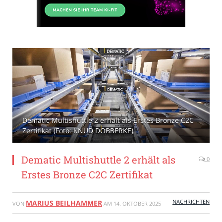
Dematic Multishuttle 2 erhält als Erstes Bronze C2C
Zertifikat (Foto: KNUD DOBBERKE)
Dematic Multishuttle 2 erhält als
0
Erstes Bronze C2C Zertifikat
NACHRICHTEN
MARIUS BEILHAMMER
VON
AM
14. OKTOBER 2025