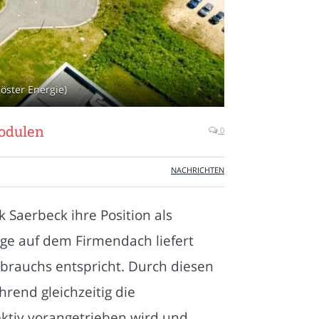
öster Energie)
modulen
0
NACHRICHTEN
 Saerbeck ihre Position als
age auf dem Firmendach liefert
rbrauchs entspricht. Durch diesen
hrend gleichzeitig die
ektiv vorangetrieben wird und