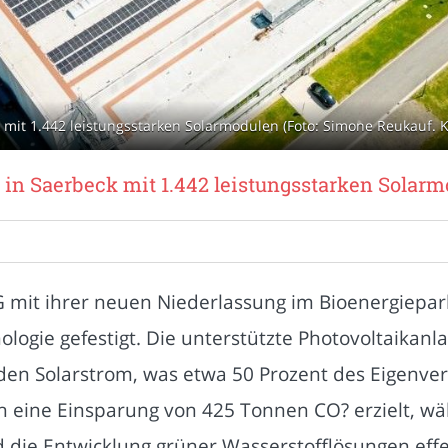
 mit 1.442 leistungsstarken Solarmodulen (Foto: Simone Reukauf. K
 in Saerbeck mit 1.442 leistungsstarken Solar
 mit ihrer neuen Niederlassung im Bioenergiepark
ogie gefestigt. Die unterstützte Photovoltaikanl
nden Solarstrom, was etwa 50 Prozent des Eigenve
ich eine Einsparung von 425 Tonnen CO? erzielt, wä
 die Entwicklung grüner Wasserstofflösungen eff