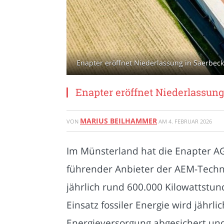
Enapter eröffnet Niederlassung in Saerbeck
Enapter eröffnet Niederlassung
MARIUS BEILHAMMER
VON
AM
4. FEBRUAR 2026
Im Münsterland hat die Enapter AG
führender Anbieter der AEM-Technol
jährlich rund 600.000 Kilowattstu
Einsatz fossiler Energie wird jährl
Energieversorgung abgesichert und