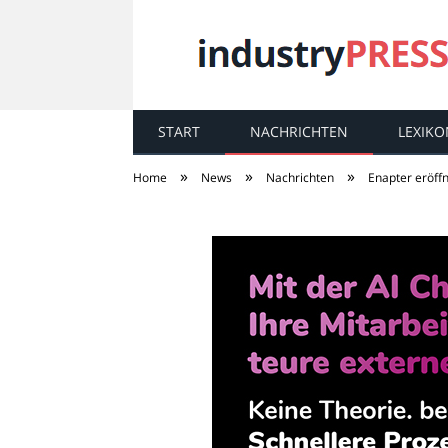
START
NACHRICHTEN
LEXIKO
industry
PRESS
»
»
»
Home
News
Nachrichten
Enapter eröff