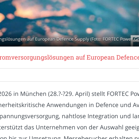
ngslösungen auf European Defence Supply (Foto: FORTEC Power 
tromversorgungslösungen auf European Defenc
026 in München (28.?-?29. April) stellt FORTEC P
herheitskritische Anwendungen in Defence und Avi
Spannungsversorgung, nahtlose Integration und lang
nterstützt das Unternehmen von der Auswahl gee
on bis zur Umsetzung. Messebesucher erhalten 