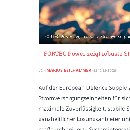
FORTEC Power zeigt robuste Stromversorgu
FORTEC Power zeigt robuste S
MARIUS BEILHAMMER
VON
AM
12. MAI 2026
Auf der European Defence Supply 2
Stromversorgungseinheiten für sic
maximale Zuverlässigkeit, stabile 
ganzheitlicher Lösungsanbieter u
maßgeschneiderte Systemintegrati