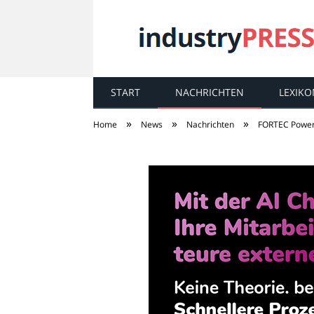
START
NACHRICHTEN
LEXIKO
industry
PRESS
»
»
»
Home
News
Nachrichten
FORTEC Power 