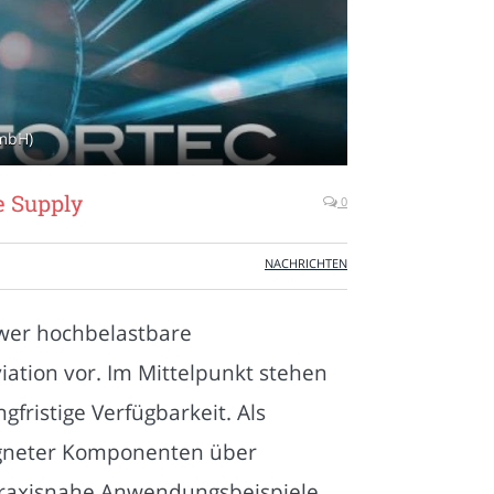
GmbH)
e Supply
0
NACHRICHTEN
ower hochbelastbare
ation vor. Im Mittelpunkt stehen
fristige Verfügbarkeit. Als
igneter Komponenten über
praxisnahe Anwendungsbeispiele,