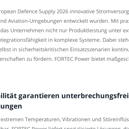
ropean Defence Supply 2026 innovative Stromversorgu
nd Aviation-Umgebungen entwickelt wurden. Mit prax
das Unternehmen nicht nur Produktleistung unter e
tegrationsfähigkeit in komplexe Systeme. Dabei steh
lbst in sicherheitskritischen Einsatzszenarien kontin
nerschaften zu fördern. FORTEC Power bietet maßges
bilität garantieren unterbrechungsfre
gungen
xtremen Temperaturen, Vibrationen und Störeinflüss
r. FORTEC Power liefert spezialisierte Lösungen, di