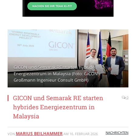
GICON und Semarak RE starten hybrides
Energiezentrum in Malaysia (Foto: GICON -
Großmann Ingenieur Consult GmbH)
GICON und Semarak RE starten
0
hybrides Energiezentrum in
Malaysia
NACHRICHTEN
MARIUS BEILHAMMER
VON
AM
16. FEBRUAR 2026