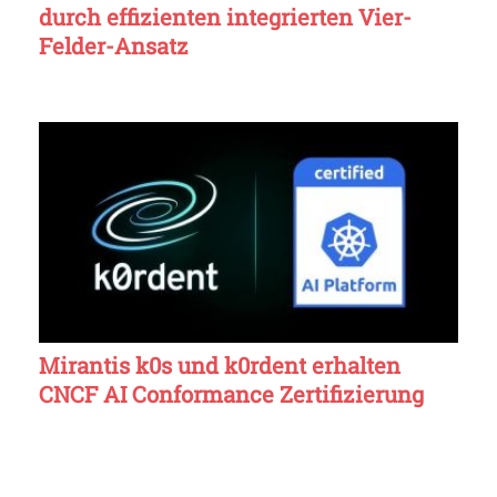
durch effizienten integrierten Vier-
Felder-Ansatz
Mirantis k0s und k0rdent erhalten
CNCF AI Conformance Zertifizierung