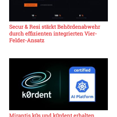
Secur & Resi stärkt Behördenabwehr
durch effizienten integrierten Vier-
Felder-Ansatz
Mirantis k0s und k0rdent erhalten