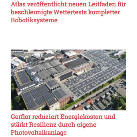
Atlas veröffentlicht neuen Leitfaden für
beschleunigte Wettertests kompletter
Robotiksysteme
Gerflor reduziert Energiekosten und
stärkt Resilienz durch eigene
Photovoltaikanlage