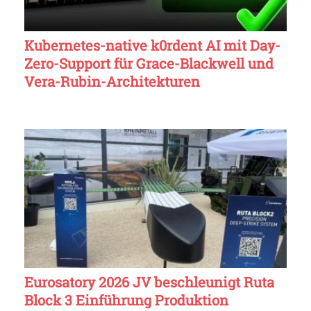
Kubernetes-native k0rdent AI mit Day-
Zero-Support für Grace-Blackwell und
Vera-Rubin-Architekturen
Eurosatory 2026 JV beschleunigt Ruta
Block 3 Einführung Produktion