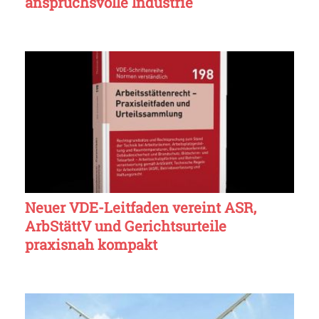
anspruchsvolle Industrie
Neuer VDE-Leitfaden vereint ASR,
ArbStättV und Gerichtsurteile
praxisnah kompakt