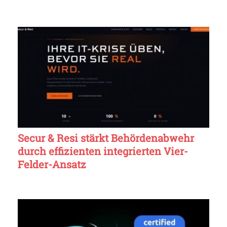
Secur & Resi stärkt Behördenabwehr
durch effizienten integrierten Vier-
Felder-Ansatz