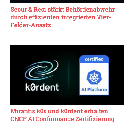
Secur & Resi stärkt Behördenabwehr
durch effizienten integrierten Vier-
Felder-Ansatz
Mirantis k0s und k0rdent erhalten
CNCF AI Conformance Zertifizierung