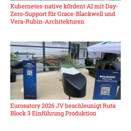
Kubernetes-native k0rdent AI mit Day-
Zero-Support für Grace-Blackwell und
Vera-Rubin-Architekturen
Eurosatory 2026 JV beschleunigt Ruta
Block 3 Einführung Produktion