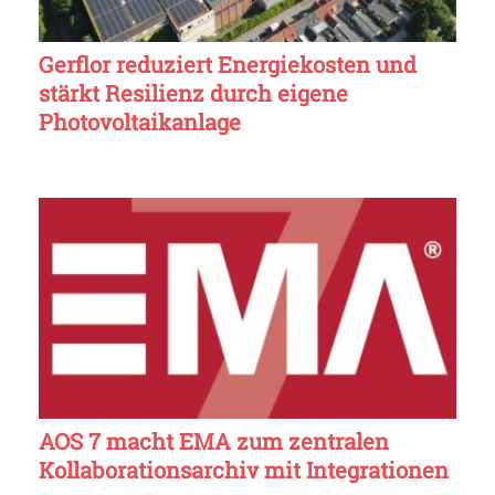
Gerflor reduziert Energiekosten und
stärkt Resilienz durch eigene
Photovoltaikanlage
AOS 7 macht EMA zum zentralen
Kollaborationsarchiv mit Integrationen