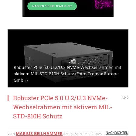
Robuster PCIe 5.0 U.2/U.3 NVMe-Wechselrahmen mit
aktivem MIL-STD-810H Schutz (Foto: Cremax Europe
GmbH)
Robuster PCIe 5.0 U.2/U.3 NVMe-
0
Wechselrahmen mit aktivem MIL-
STD-810H Schutz
NACHRICHTEN
MARIUS BEILHAMMER
VON
AM
30. SEPTEMBER 2025