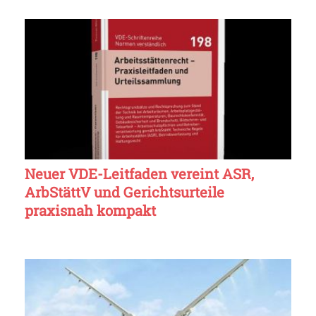
Neuer VDE-Leitfaden vereint ASR,
ArbStättV und Gerichtsurteile
praxisnah kompakt