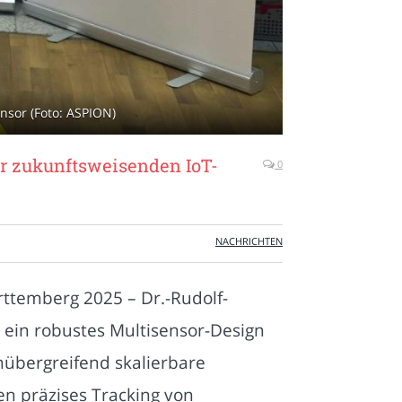
nsor (Foto: ASPION)
r zukunftsweisenden IoT-
0
NACHRICHTEN
ttemberg 2025 – Dr.-Rudolf-
t ein robustes Multisensor-Design
übergreifend skalierbare
n präzises Tracking von