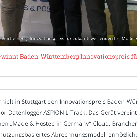
Württemberg Innovationspreis für zukunftsweisenden IoT-Multise
ewinnt Baden-Württemberg Innovationspreis fü
ielt in Stuttgart den Innovationspreis Baden-Wür
nsor-Datenlogger ASPION L-Track. Das Gerät verein
rmen „Made & Hosted in Germany“-Cloud. Branchen
utzungsbasiertes Abrechnungsmodell ermögliche