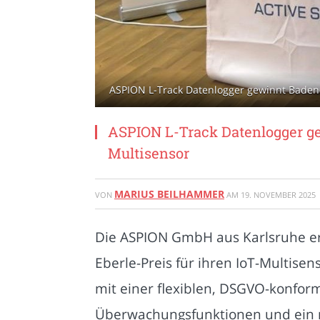
ASPION L-Track Datenlogger gewinnt Baden-
ASPION L-Track Datenlogger g
Multisensor
MARIUS BEILHAMMER
VON
AM
19. NOVEMBER 2025
Die ASPION GmbH aus Karlsruhe erh
Eberle-Preis für ihren IoT-Multise
mit einer flexiblen, DSGVO-konfo
Überwachungsfunktionen und ein n