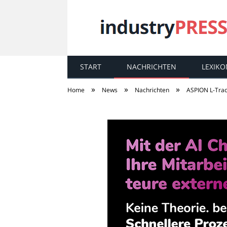
START
NACHRICHTEN
LEXIKO
industry
PRESS
»
»
»
Home
News
Nachrichten
ASPION L-Trac