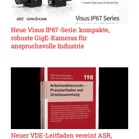
Neue Visus IP67-Serie: kompakte,
robuste GigE-Kameras für
anspruchsvolle Industrie
Neuer VDE-Leitfaden vereint ASR,