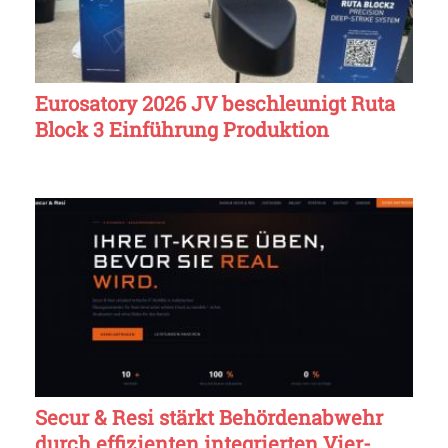
Eurosatory 2026 JV beschleunigt Ruta
Block 3 Einführung Produktion
Secur & Resi stärkt Behördenabwehr
durch effizienten integrierten Vier-