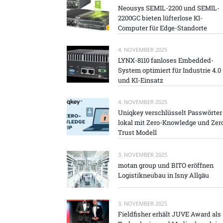
Neousys SEMIL-2200 und SEMIL-
2200GC bieten lüfterlose KI-
Computer für Edge-Standorte
4. NOVEMBER 2025
LYNX-8110 fanloses Embedded-
System optimiert für Industrie 4.0
und KI-Einsatz
4. NOVEMBER 2025
Uniqkey verschlüsselt Passwörter
lokal mit Zero-Knowledge und Zer
Trust Modell
3. NOVEMBER 2025
motan group und BITO eröffnen
Logistikneubau in Isny Allgäu
3. NOVEMBER 2025
Fieldfisher erhält JUVE Award als