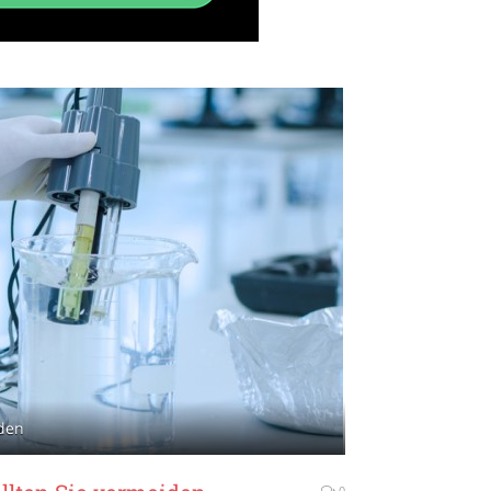
iden
0