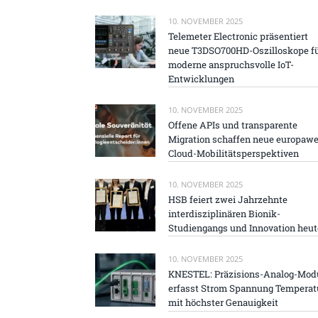
10. NOVEMBER 2025
Telemeter Electronic präsentiert
neue T3DSO700HD-Oszilloskope f
moderne anspruchsvolle IoT-
Entwicklungen
10. NOVEMBER 2025
Offene APIs und transparente
Migration schaffen neue europawe
Cloud-Mobilitätsperspektiven
10. NOVEMBER 2025
HSB feiert zwei Jahrzehnte
interdisziplinären Bionik-
Studiengangs und Innovation heut
10. NOVEMBER 2025
KNESTEL: Präzisions-Analog-Mod
erfasst Strom Spannung Temperat
mit höchster Genauigkeit