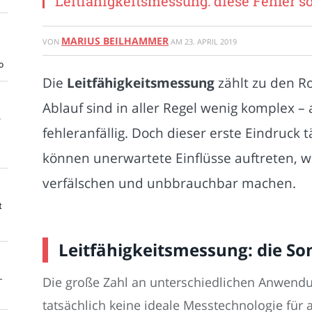
Leitfähigkeitsmessung: diese Fehler s
MARIUS BEILHAMMER
VON
AM
23. APRIL 2019
o
Die
Leitfähigkeitsmessung
zählt zu den R
Ablauf sind in aller Regel wenig komplex 
e
fehleranfällig. Doch dieser erste Eindruck
können unerwartete Einflüsse auftreten, 
verfälschen und unbbrauchbar machen.
t
Leitfähigkeitsmessung: die S
-
Die große Zahl an unterschiedlichen Anwendu
tatsächlich keine ideale Messtechnologie für 