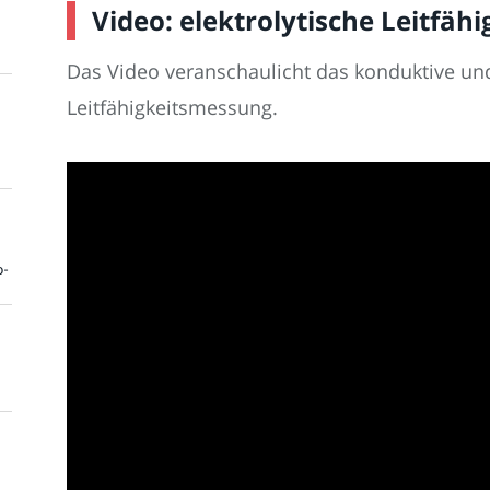
Video: elektrolytische Leitfä
Das Video veranschaulicht das konduktive und
Leitfähigkeitsmessung.
o-