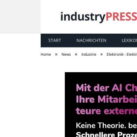
START
NACHRICHTEN
LEXIKO
industry
PRESS
»
»
»
Home
News
Industrie
Elektronik - Elektr