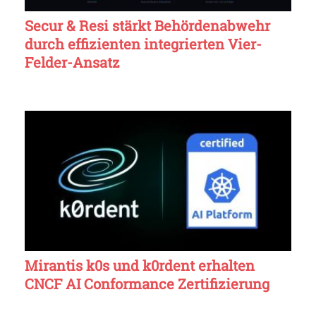
Secur & Resi stärkt Behördenabwehr
durch effizienten integrierten Vier-
Felder-Ansatz
Mirantis k0s und k0rdent erhalten
CNCF AI Conformance Zertifizierung