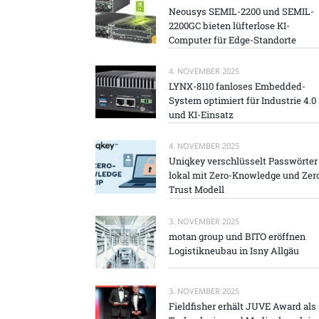
Neousys SEMIL-2200 und SEMIL-
2200GC bieten lüfterlose KI-
Computer für Edge-Standorte
4. NOVEMBER 2025
LYNX-8110 fanloses Embedded-
System optimiert für Industrie 4.0
und KI-Einsatz
4. NOVEMBER 2025
Uniqkey verschlüsselt Passwörter
lokal mit Zero-Knowledge und Zer
Trust Modell
3. NOVEMBER 2025
motan group und BITO eröffnen
Logistikneubau in Isny Allgäu
3. NOVEMBER 2025
Fieldfisher erhält JUVE Award als