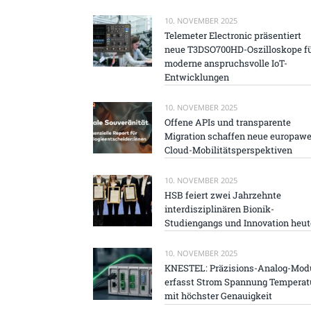
10. NOVEMBER 2025
Telemeter Electronic präsentiert
neue T3DSO700HD-Oszilloskope f
moderne anspruchsvolle IoT-
Entwicklungen
10. NOVEMBER 2025
Offene APIs und transparente
Migration schaffen neue europawe
Cloud-Mobilitätsperspektiven
10. NOVEMBER 2025
HSB feiert zwei Jahrzehnte
interdisziplinären Bionik-
Studiengangs und Innovation heut
10. NOVEMBER 2025
KNESTEL: Präzisions-Analog-Mod
erfasst Strom Spannung Temperat
mit höchster Genauigkeit