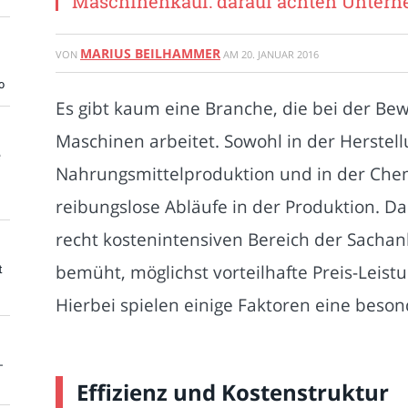
Maschinenkauf: darauf achten Unter
MARIUS BEILHAMMER
VON
AM
20. JANUAR 2016
o
Es gibt kaum eine Branche, die bei der Be
Maschinen arbeitet. Sowohl in der Herstel
e
Nahrungsmittelproduktion und in der Che
reibungslose Abläufe in der Produktion. Da
recht kostenintensiven Bereich der Sacha
bemüht, möglichst vorteilhafte Preis-Leist
t
Hierbei spielen einige Faktoren eine besond
-
Effizienz und Kostenstruktur