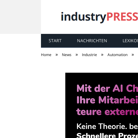
START
NACHRICHTEN
LEXIKO
industry
PRESS
»
»
»
»
Home
News
Industrie
Automation