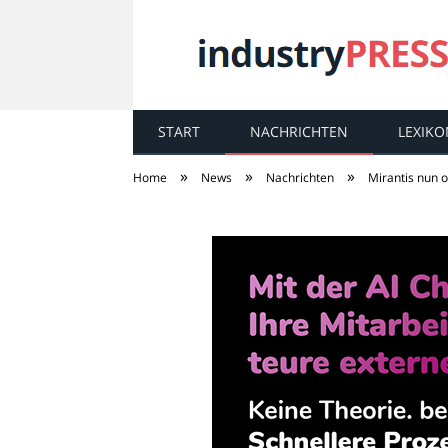
START
NACHRICHTEN
LEXIKO
industry
PRESS
»
»
»
Home
News
Nachrichten
Mirantis nun o