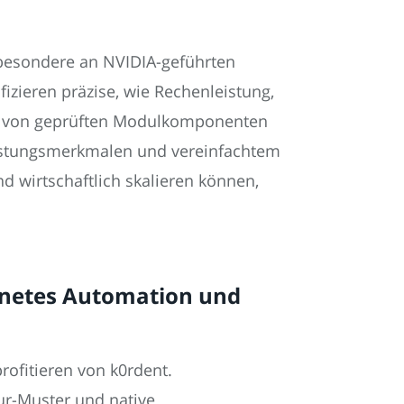
sbesondere an NVIDIA-geführten
izieren präzise, wie Rechenleistung,
en von geprüften Modulkomponenten
eistungsmerkmalen und vereinfachtem
und wirtschaftlich skalieren können,
rnetes Automation und
rofitieren von k0rdent.
tur-Muster und native