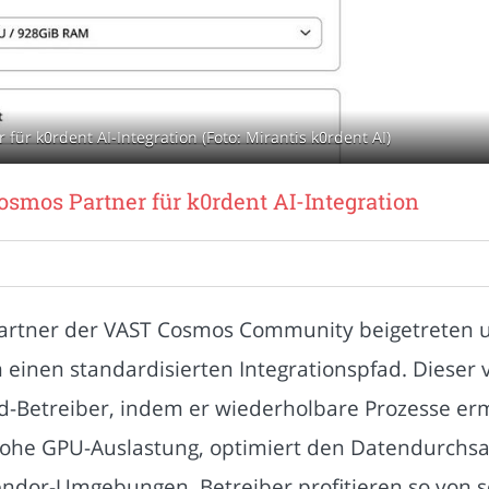
 für k0rdent AI-Integration (Foto: Mirantis k0rdent AI)
Cosmos Partner für k0rdent AI-Integration
y Partner der VAST Cosmos Community beigetreten
inen standardisierten Integrationspfad. Dieser v
etreiber, indem er wiederholbare Prozesse ermög
 hohe GPU-Auslastung, optimiert den Datendurchsa
ndor-Umgebungen. Betreiber profitieren so von sch