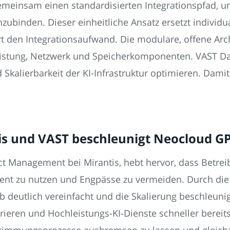
emeinsam einen standardisierten Integrationspfad, 
inzubinden. Dieser einheitliche Ansatz ersetzt individ
t den Integrationsaufwand. Die modulare, offene Arch
istung, Netzwerk und Speicherkomponenten. VAST Dat
kalierbarkeit der KI-Infrastruktur optimieren. Damit 
s und VAST beschleunigt Neocloud GP
uct Management bei Mirantis, hebt hervor, dass Bet
ient zu nutzen und Engpässe zu vermeiden. Durch die
b deutlich vereinfacht und die Skalierung beschleun
eren und Hochleistungs-KI-Dienste schneller bereits
timmungsprozesse ausbremsen zu lassen und gleichzeit