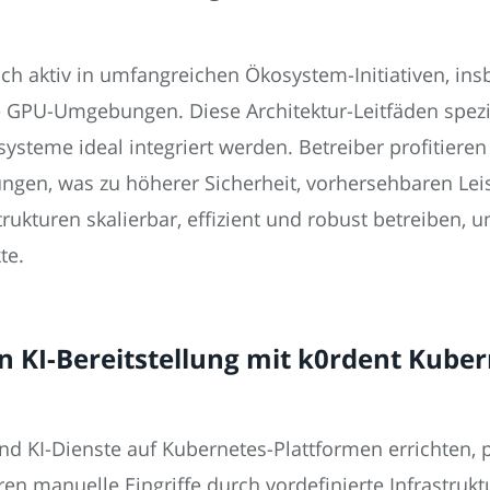
ich aktiv in umfangreichen Ökosystem-Initiativen, in
e GPU-Umgebungen. Diese Architektur-Leitfäden spezif
steme ideal integriert werden. Betreiber profitier
ungen, was zu höherer Sicherheit, vorhersehbaren L
strukturen skalierbar, effizient und robust betreiben, 
te.
n KI-Bereitstellung mit k0rdent Kube
d KI-Dienste auf Kubernetes-Plattformen errichten, p
en manuelle Eingriffe durch vordefinierte Infrastruk