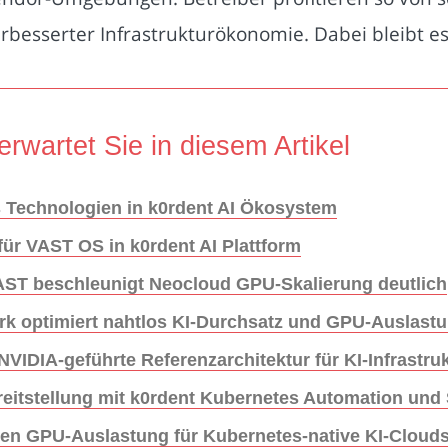
rbesserter Infrastrukturökonomie. Dabei bleibt es 
erwartet Sie in diesem Artikel
s Technologien in k0rdent AI Ökosystem
für VAST OS in k0rdent AI Plattform
AST beschleunigt Neocloud GPU-Skalierung deutlich
rk optimiert nahtlos KI-Durchsatz und GPU-Auslast
VIDIA-geführte Referenzarchitektur für KI-Infrastru
eitstellung mit k0rdent Kubernetes Automation und 
ren GPU-Auslastung für Kubernetes-native KI-Cloud