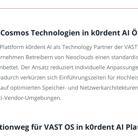
T Cosmos Technologien in k0rdent AI
e Plattform k0rdent AI als Technology Partner der V
ernehmen Betreibern von Neoclouds einen standardisi
inbettet. Der Ansatz reduziert individuelle Anpassung
 Dadurch verkürzen sich Einführungszeiten für Hochle
auf optimierten Speicher- und Netzwerkarchitekture
Multi-Vendor-Umgebungen.
ationweg für VAST OS in k0rdent AI Pl