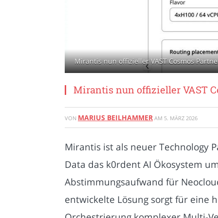
Mirantis nun offizieller VAST Cosmos Partner
Mirantis nun offizieller VAST 
MARIUS BEILHAMMER
VON
AM
5. MÄRZ 2026
Mirantis ist als neuer Technolog
Data das k0rdent AI Ökosystem um e
Abstimmungsaufwand für Neocloud-B
entwickelte Lösung sorgt für eine
Orchestrierung komplexer Multi-Ve