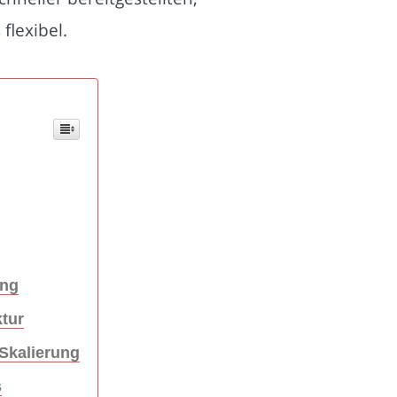
flexibel.
ung
ktur
Skalierung
s