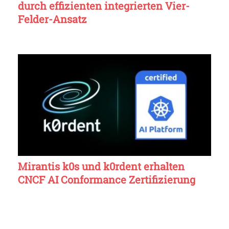
durch effizienten integrierten Vier-
Felder-Ansatz
Mirantis k0s und k0rdent erhalten
CNCF AI Conformance Zertifizierung