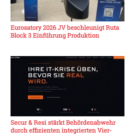
Eurosatory 2026 JV beschleunigt Ruta
Block 3 Einführung Produktion
Secur & Resi stärkt Behördenabwehr
durch effizienten integrierten Vier-