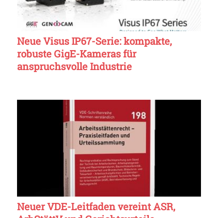
Neue Visus IP67-Serie: kompakte,
robuste GigE-Kameras für
anspruchsvolle Industrie
Neuer VDE-Leitfaden vereint ASR,