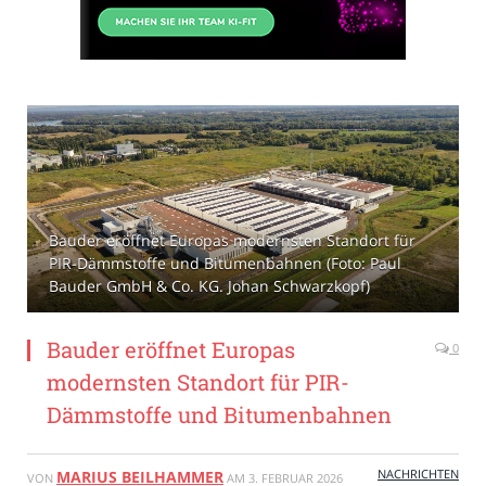
Bauder eröffnet Europas modernsten Standort für
PIR-Dämmstoffe und Bitumenbahnen (Foto: Paul
Bauder GmbH & Co. KG. Johan Schwarzkopf)
Bauder eröffnet Europas
0
modernsten Standort für PIR-
Dämmstoffe und Bitumenbahnen
NACHRICHTEN
MARIUS BEILHAMMER
VON
AM
3. FEBRUAR 2026