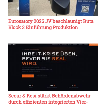
Eurosatory 2026 JV beschleunigt Ruta
Block 3 Einführung Produktion
Secur & Resi stärkt Behördenabwehr
durch effizienten integrierten Vier-