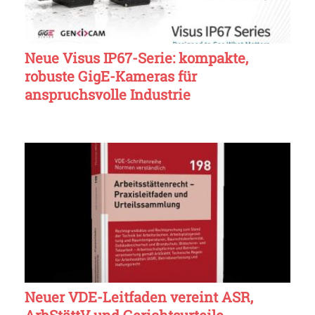
Neue Visus IP67-Serie: kompakte,
robuste GigE-Kameras für
anspruchsvolle Industrie
Neuer VDE-Leitfaden vereint ASR,