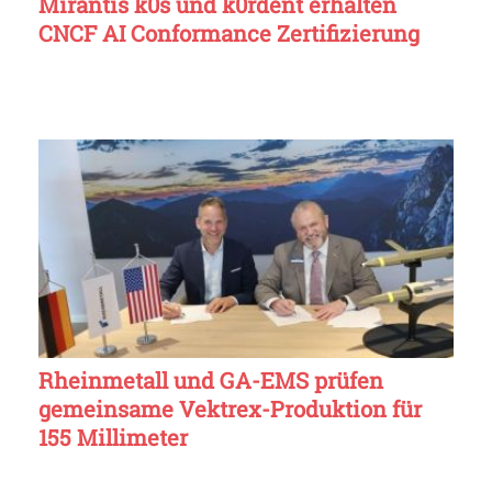
Mirantis k0s und k0rdent erhalten
CNCF AI Conformance Zertifizierung
Rheinmetall und GA-EMS prüfen
gemeinsame Vektrex-Produktion für
155 Millimeter