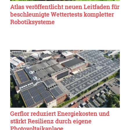
Atlas veröffentlicht neuen Leitfaden für
beschleunigte Wettertests kompletter
Robotiksysteme
Gerflor reduziert Energiekosten und
stärkt Resilienz durch eigene
Photovoltaikanlage