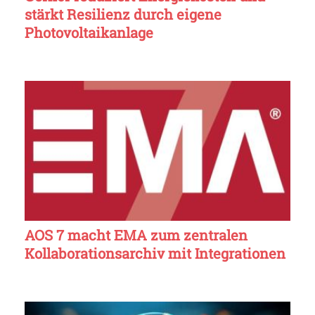
stärkt Resilienz durch eigene
Photovoltaikanlage
AOS 7 macht EMA zum zentralen
Kollaborationsarchiv mit Integrationen