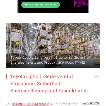
Toyota Optio L-Serie vereint Ergonomie, Sicherheit,
Energieeffizienz und Produktivität (Foto: TMHE)
Toyota Optio L-Serie vereint
0
Ergonomie, Sicherheit,
Energieeffizienz und Produktivität
NACHRICHTEN
MARIUS BEILHAMMER
VON
AM
16. OKTOBER 2025