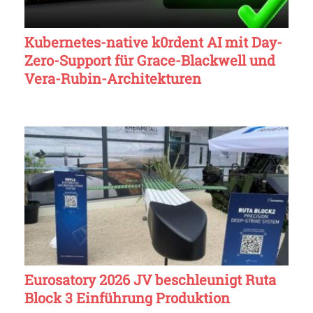
Kubernetes-native k0rdent AI mit Day-
Zero-Support für Grace-Blackwell und
Vera-Rubin-Architekturen
Eurosatory 2026 JV beschleunigt Ruta
Block 3 Einführung Produktion