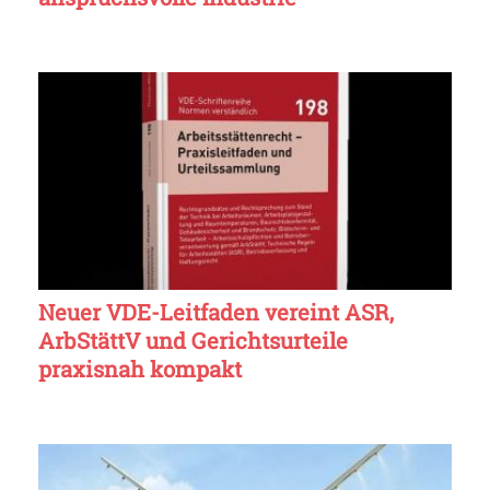
Neuer VDE-Leitfaden vereint ASR,
ArbStättV und Gerichtsurteile
praxisnah kompakt