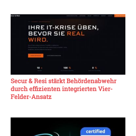
Secur & Resi stärkt Behördenabwehr
durch effizienten integrierten Vier-
Felder-Ansatz