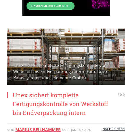
Unex sichert komplette Fertigungskontrolle von
Werkstoff bis Endverpackung intern (Foto: Unex
Kabelsysteme und -elemente GmbH)
Unex sichert komplette
0
Fertigungskontrolle von Werkstoff
bis Endverpackung intern
NACHRICHTEN
MARIUS BEILHAMMER
VON
AM
6. JANUAR 2026