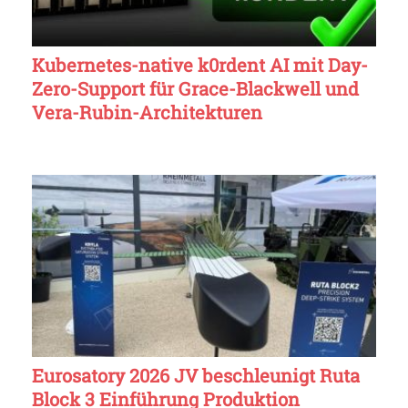
Kubernetes-native k0rdent AI mit Day-
Zero-Support für Grace-Blackwell und
Vera-Rubin-Architekturen
Eurosatory 2026 JV beschleunigt Ruta
Block 3 Einführung Produktion