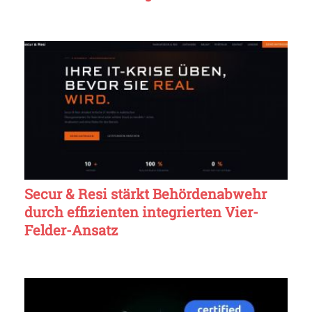
Secur & Resi stärkt Behördenabwehr
durch effizienten integrierten Vier-
Felder-Ansatz