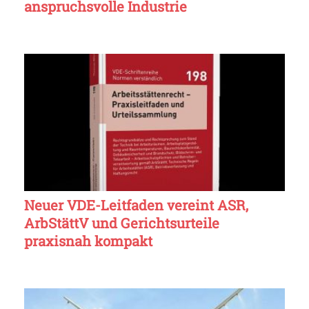
anspruchsvolle Industrie
Neuer VDE-Leitfaden vereint ASR,
ArbStättV und Gerichtsurteile
praxisnah kompakt