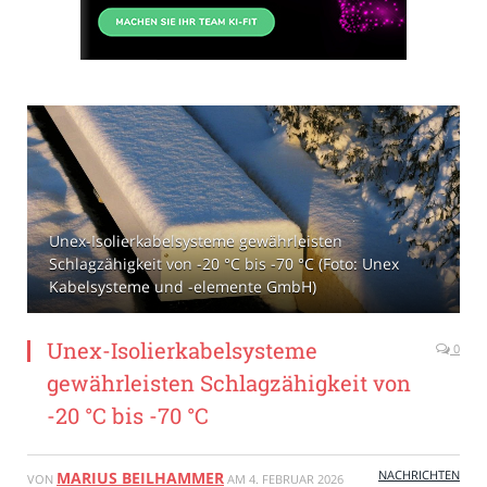
Unex-Isolierkabelsysteme gewährleisten
Schlagzähigkeit von -20 °C bis -70 °C (Foto: Unex
Kabelsysteme und -elemente GmbH)
Unex-Isolierkabelsysteme
0
gewährleisten Schlagzähigkeit von
-20 °C bis -70 °C
NACHRICHTEN
MARIUS BEILHAMMER
VON
AM
4. FEBRUAR 2026