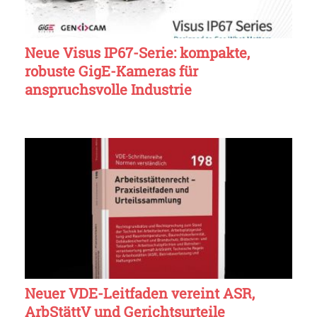
Neue Visus IP67-Serie: kompakte,
robuste GigE-Kameras für
anspruchsvolle Industrie
Neuer VDE-Leitfaden vereint ASR,
ArbStättV und Gerichtsurteile