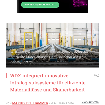
WDX integriert innovative Intralogistiksysteme für
effiziente Materialflüsse und Skalierbarkeit (Foto:
Adam Juszczyk)
WDX integriert innovative
0
Intralogistiksysteme für effiziente
Materialflüsse und Skalierbarkeit
NACHRICHTEN
MARIUS BEILHAMMER
VON
AM
14. JANUAR 2026