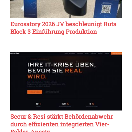
Eurosatory 2026 JV beschleunigt Ruta
Block 3 Einführung Produktion
Secur & Resi stärkt Behördenabwehr
durch effizienten integrierten Vier-
Felder-Ansatz