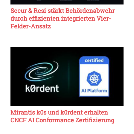
Secur & Resi stärkt Behördenabwehr
durch effizienten integrierten Vier-
Felder-Ansatz
Mirantis k0s und k0rdent erhalten
CNCF AI Conformance Zertifizierung