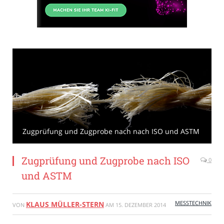
Zugprüfung und Zugprobe nach nach ISO und ASTM
Zugprüfung und Zugprobe nach ISO
0
und ASTM
MESSTECHNIK
KLAUS MÜLLER-STERN
VON
AM
15. DEZEMBER 2014