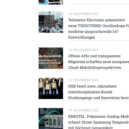
10. NOVEMBER 2025
Telemeter Electronic präsentiert
neue T3DSO700HD-Oszilloskope f
moderne anspruchsvolle IoT-
Entwicklungen
10. NOVEMBER 2025
Offene APIs und transparente
Migration schaffen neue europawe
Cloud-Mobilitätsperspektiven
10. NOVEMBER 2025
HSB feiert zwei Jahrzehnte
interdisziplinären Bionik-
Studiengangs und Innovation heut
10. NOVEMBER 2025
KNESTEL: Präzisions-Analog-Mod
erfasst Strom Spannung Temperat
mit höchster Genauigkeit