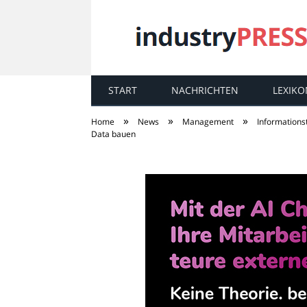
START
NACHRICHTEN
LEXIKO
industry
PRESS
»
»
»
Home
News
Management
Informations
Data bauen