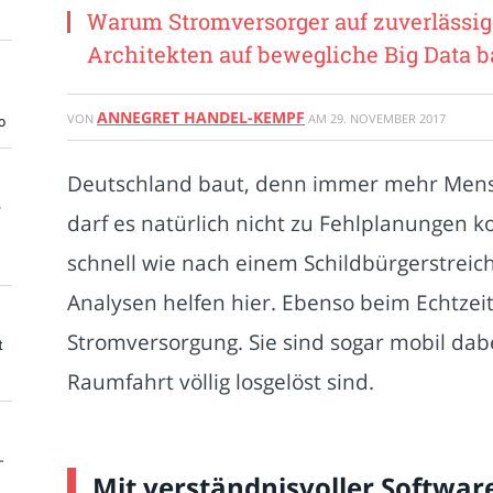
Warum Stromversorger auf zuverlässig
Architekten auf bewegliche Big Data 
ANNEGRET HANDEL-KEMPF
VON
AM
29. NOVEMBER 2017
o
Deutschland baut, denn immer mehr Mensc
e
darf es natürlich nicht zu Fehlplanungen 
schnell wie nach einem Schildbürgerstreic
Analysen helfen hier. Ebenso beim Echtze
Stromversorgung. Sie sind sogar mobil dab
t
Raumfahrt völlig losgelöst sind.
-
Mit verständnisvoller Softwar