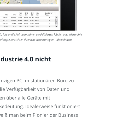
, folgen die Abfragen keinen vordefinierten Pfaden oder Hierarchien.
 erlangte Einsichten ihrerseits hervorbringen – ähnlich dem
ustrie 4.0 nicht
inzigen PC im stationären Büro zu
die Verfügbarkeit von Daten und
en über alle Geräte mit
edeutung. Idealerweise funktioniert
weiß man beim Pionier der Business