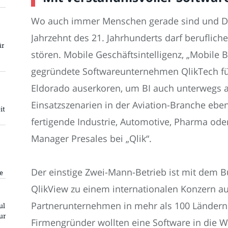
Wo auch immer Menschen gerade sind und Dat
Jahrzehnt des 21. Jahrhunderts darf berufli
ür
stören. Mobile Geschäftsintelligenz, „Mobile 
gegründete Softwareunternehmen QlikTech für
Eldorado auserkoren, um BI auch unterwegs als
Einsatzszenarien in der Aviation-Branche ebe
it
fertigende Industrie, Automotive, Pharma ode
Manager Presales bei „Qlik“.
Der einstige Zwei-Mann-Betrieb ist mit dem B
e
QlikView zu einem internationalen Konzern au
Partnerunternehmen in mehr als 100 Ländern 
ul
ur
Firmengründer wollten eine Software in die We