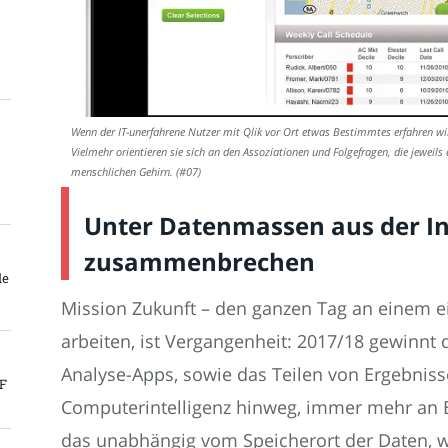
Wenn der IT-unerfahrene Nutzer mit Qlik vor Ort etwas Bestimmtes erfahren will
Vielmehr orientieren sie sich an den Assoziationen und Folgefragen, die jeweils
menschlichen Gehirn. (#07)
Unter Datenmassen aus der Ind
zusammenbrechen
le
Mission Zukunft – den ganzen Tag an einem e
arbeiten, ist Vergangenheit: 2017/18 gewinnt 
Analyse-Apps, sowie das Teilen von Ergebniss
PF
Computerintelligenz hinweg, immer mehr an B
das unabhängig vom Speicherort der Daten, 