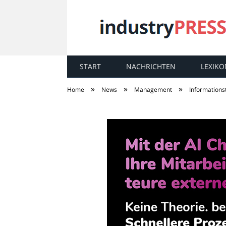
START
NACHRICHTEN
LEXIKO
industry
PRESS
»
»
»
Home
News
Management
Informations