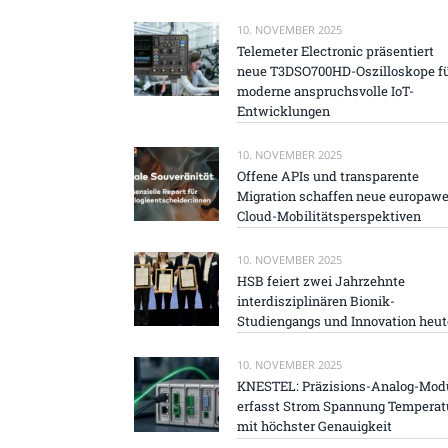
10. NOVEMBER 2025
Telemeter Electronic präsentiert
neue T3DSO700HD-Oszilloskope f
moderne anspruchsvolle IoT-
Entwicklungen
10. NOVEMBER 2025
Offene APIs und transparente
Migration schaffen neue europawe
Cloud-Mobilitätsperspektiven
10. NOVEMBER 2025
HSB feiert zwei Jahrzehnte
interdisziplinären Bionik-
Studiengangs und Innovation heut
10. NOVEMBER 2025
KNESTEL: Präzisions-Analog-Mod
erfasst Strom Spannung Temperat
mit höchster Genauigkeit