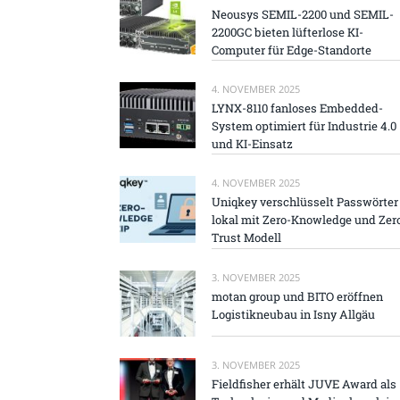
Neousys SEMIL-2200 und SEMIL-
2200GC bieten lüfterlose KI-
Computer für Edge-Standorte
4. NOVEMBER 2025
LYNX-8110 fanloses Embedded-
System optimiert für Industrie 4.0
und KI-Einsatz
4. NOVEMBER 2025
Uniqkey verschlüsselt Passwörter
lokal mit Zero-Knowledge und Zer
Trust Modell
3. NOVEMBER 2025
motan group und BITO eröffnen
Logistikneubau in Isny Allgäu
3. NOVEMBER 2025
Fieldfisher erhält JUVE Award als