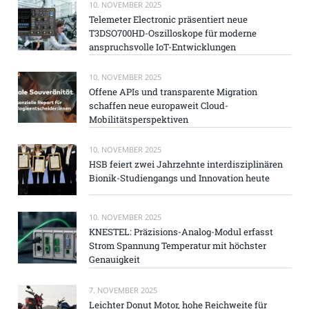
10. NOVEMBER 2025
Telemeter Electronic präsentiert neue
T3DSO700HD-Oszilloskope für moderne
anspruchsvolle IoT-Entwicklungen
10. NOVEMBER 2025
Offene APIs und transparente Migration
schaffen neue europaweit Cloud-
Mobilitätsperspektiven
10. NOVEMBER 2025
HSB feiert zwei Jahrzehnte interdisziplinären
Bionik-Studiengangs und Innovation heute
10. NOVEMBER 2025
KNESTEL: Präzisions-Analog-Modul erfasst
Strom Spannung Temperatur mit höchster
Genauigkeit
7. NOVEMBER 2025
Leichter Donut Motor, hohe Reichweite für