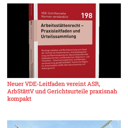
Neuer VDE-Leitfaden vereint ASR,
ArbStättV und Gerichtsurteile praxisnah
kompakt