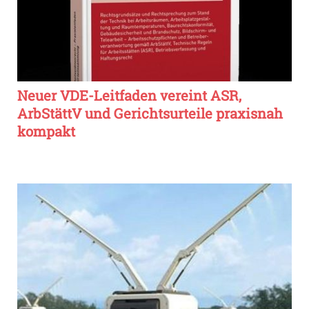
Neuer VDE-Leitfaden vereint ASR,
ArbStättV und Gerichtsurteile praxisnah
kompakt