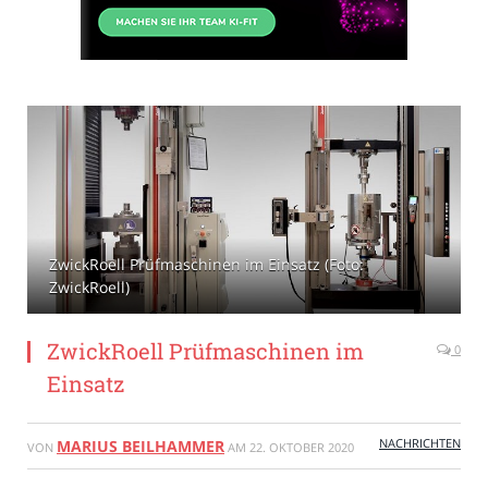
ZwickRoell Prüfmaschinen im Einsatz (Foto:
ZwickRoell)
ZwickRoell Prüfmaschinen im
0
Einsatz
NACHRICHTEN
MARIUS BEILHAMMER
VON
AM
22. OKTOBER 2020