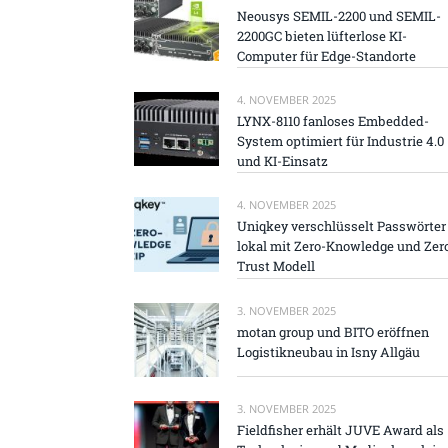
Neousys SEMIL-2200 und SEMIL-
2200GC bieten lüfterlose KI-
Computer für Edge-Standorte
4. NOVEMBER 2025
LYNX-8110 fanloses Embedded-
System optimiert für Industrie 4.0
und KI-Einsatz
4. NOVEMBER 2025
Uniqkey verschlüsselt Passwörter
lokal mit Zero-Knowledge und Zer
Trust Modell
3. NOVEMBER 2025
motan group und BITO eröffnen
Logistikneubau in Isny Allgäu
3. NOVEMBER 2025
Fieldfisher erhält JUVE Award als