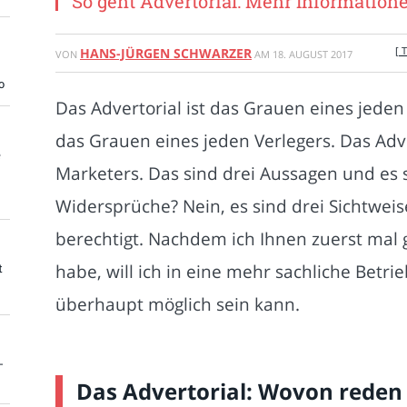
So geht Advertorial: Mehr Informatio
[ 
HANS-JÜRGEN SCHWARZER
VON
AM
18. AUGUST 2017
o
Das Advertorial ist das Grauen eines jeden 
das Grauen eines jeden Verlegers. Das Adve
e
Marketers. Das sind drei Aussagen und es 
Widersprüche? Nein, es sind drei Sichtweis
berechtigt. Nachdem ich Ihnen zuerst mal g
habe, will ich in eine mehr sachliche Betri
t
überhaupt möglich sein kann.
-
Das Advertorial: Wovon reden 