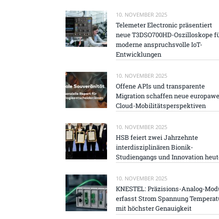
10. NOVEMBER 2025
Telemeter Electronic präsentiert
neue T3DSO700HD-Oszilloskope f
moderne anspruchsvolle IoT-
Entwicklungen
10. NOVEMBER 2025
Offene APIs und transparente
Migration schaffen neue europawe
Cloud-Mobilitätsperspektiven
10. NOVEMBER 2025
HSB feiert zwei Jahrzehnte
interdisziplinären Bionik-
Studiengangs und Innovation heut
10. NOVEMBER 2025
KNESTEL: Präzisions-Analog-Mod
erfasst Strom Spannung Temperat
mit höchster Genauigkeit