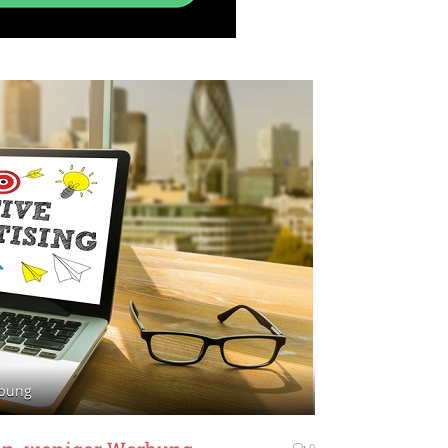
rbung
0