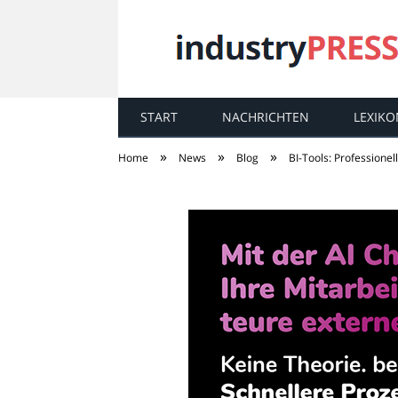
START
NACHRICHTEN
LEXIKO
industry
PRESS
»
»
»
Home
News
Blog
BI-Tools: Professione