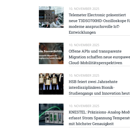
10. NOVEMBER 2025
Telemeter Electronic präsentiert
neue T3DSO700HD-Oszilloskope f
moderne anspruchsvolle IoT-
Entwicklungen
10. NOVEMBER 2025
Offene APIs und transparente
Migration schaffen neue europawe
Cloud-Mobilitätsperspektiven
10. NOVEMBER 2025
HSB feiert zwei Jahrzehnte
interdisziplinären Bionik-
Studiengangs und Innovation heut
10. NOVEMBER 2025
KNESTEL: Präzisions-Analog-Mod
erfasst Strom Spannung Temperat
mit höchster Genauigkeit