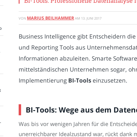
BI-Tools: Professionelle Datenanalyse
MARIUS BEILHAMMER
VON
AM
13. JUNI 2017
o
Business Intelligence gibt Entscheidern die 
und Reporting Tools aus Unternehmensda
e
Informationen abzuleiten. Smarte Softwar
mittelständischen Unternehmen sogar, ohn
Implementierung
BI-Tools
einzusetzen.
t
BI-Tools: Wege aus dem Date
-
Was bis vor wenigen Jahren für die Entschei
unerreichbarer Idealzustand war, rückt dank