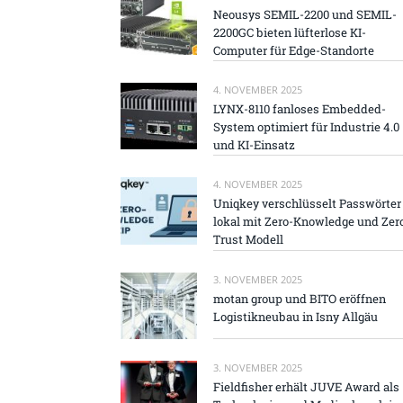
Neousys SEMIL-2200 und SEMIL-
2200GC bieten lüfterlose KI-
Computer für Edge-Standorte
4. NOVEMBER 2025
LYNX-8110 fanloses Embedded-
System optimiert für Industrie 4.0
und KI-Einsatz
4. NOVEMBER 2025
Uniqkey verschlüsselt Passwörter
lokal mit Zero-Knowledge und Zer
Trust Modell
3. NOVEMBER 2025
motan group und BITO eröffnen
Logistikneubau in Isny Allgäu
3. NOVEMBER 2025
Fieldfisher erhält JUVE Award als