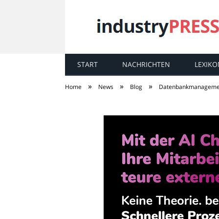
START
NACHRICHTEN
LEXIKO
industry
PRESS
»
»
»
Home
News
Blog
Datenbankmanagement