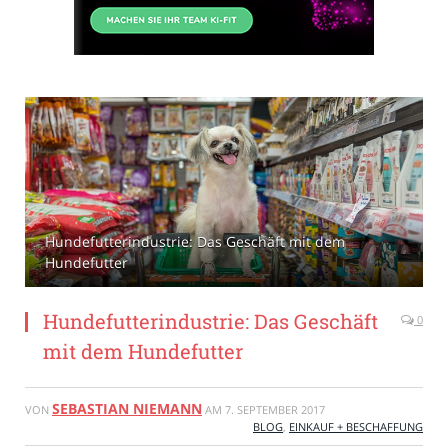
Hundefutterindustrie: Das Geschäft mit dem
Hundefutter
Hundefutterindustrie: Das Geschäft
0
mit dem Hundefutter
SEBASTIAN NIEMANN
VON
AM
7. SEPTEMBER 2017
BLOG
,
EINKAUF + BESCHAFFUNG