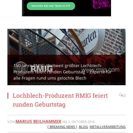
150 Jahre RMIG: Weltweit größter Lochblech-
Produzent feiert runden Geburtstag – Experte für
alle Fragen rund ums gelochte Blech
Lochblech-Produzent RMIG feiert
0
runden Geburtstag
MARIUS BEILHAMMER
VON
AM
3. OKTOBER 2016
[ BREAKING NEWS ]
,
BLOG
,
METALLVERARBEITUNG