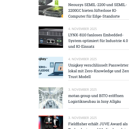
Neousys SEMIL-2200 und SEMIL-
2200GC bieten lüfterlose KI-
Computer für Edge-Standorte
4. NOVEMBER 2025
LYNX-8110 fanloses Embedded-
System optimiert für Industrie 4.0
und KI-Einsatz
4. NOVEMBER 2025
Uniqkey verschlüsselt Passwörter
lokal mit Zero-Knowledge und Zer
Trust Modell
3. NOVEMBER 2025
motan group und BITO eröffnen
Logistikneubau in Isny Allgäu
3. NOVEMBER 2025
Fieldfisher erhält JUVE Award als