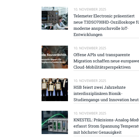
10. NOVEMBER 2025
Telemeter Electronic präsentiert
neue T3DSO700HD-Oszilloskope f
moderne anspruchsvolle IoT-
Entwicklungen
10. NOVEMBER 2025
Offene APIs und transparente
Migration schaffen neue europawe
Cloud-Mobilitätsperspektiven
10. NOVEMBER 2025
HSB feiert zwei Jahrzehnte
interdisziplinären Bionik-
Studiengangs und Innovation heut
10. NOVEMBER 2025
KNESTEL: Präzisions-Analog-Mod
erfasst Strom Spannung Temperat
mit höchster Genauigkeit