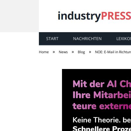
START
NACHRICHTEN
LEXIKO
industry
PRESS
»
»
»
Home
News
Blog
NOE: E-Mail in Richtu