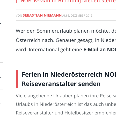
NOE: E-Mail in Richtung Niederösterre
SEBASTIAN NIEMANN
VON
AM
6. DEZEMBER 2019
o
Wer den Sommerurlaub planen möchte, denk
Österreich nach. Genauer gesagt, in Niede
e
wird. International geht eine
E-Mail an NO
Ferien in Niederösterreich NOE
t
Reiseveranstalter senden
Viele angehende Urlauber planen ihre Reise se
Urlaubs in Niederösterreich ist das auch unb
-
Reiseveranstalter und Hotelbesitzer empfehle