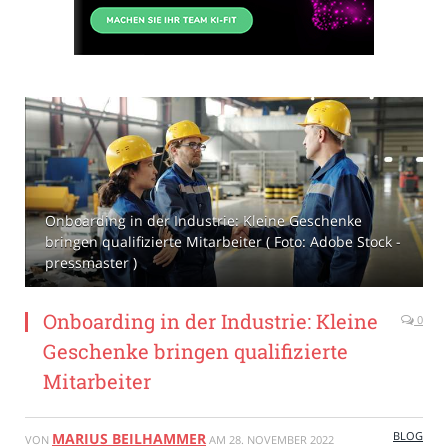
Onboarding in der Industrie: Kleine Geschenke
bringen qualifizierte Mitarbeiter ( Foto: Adobe Stock -
pressmaster )
Onboarding in der Industrie: Kleine
0
Geschenke bringen qualifizierte
Mitarbeiter
BLOG
MARIUS BEILHAMMER
VON
AM
28. NOVEMBER 2022