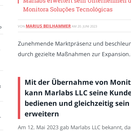
Marlabs erweitert sein Unternehmen 
Monitora Soluções Tecnológicas
MARIUS BEILHAMMER
VON
AM
20. JUNI 2023
o
Zunehmende Marktpräsenz und beschleuni
e
durch gezielte Maßnahmen zur Expansion.
Mit der Übernahme von Monito
t
kann Marlabs LLC seine Kund
bedienen und gleichzeitig sein
erweitern
-
Am 12. Mai 2023 gab Marlabs LLC bekannt, da