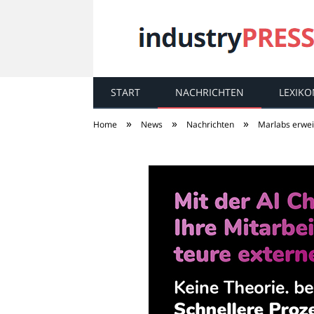
START
NACHRICHTEN
LEXIKO
industry
PRESS
»
»
»
Home
News
Nachrichten
Marlabs erwei