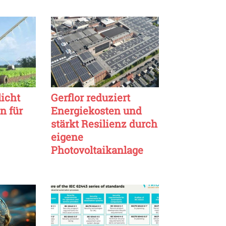
licht
Gerflor reduziert
n für
Energiekosten und
stärkt Resilienz durch
eigene
Photovoltaikanlage
e