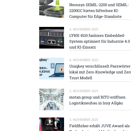
Neousys SEMIL-2200 und SEMIL-
2200GC bieten lüfterlose KI-
Computer für Edge-Standorte
4. NOVEMBER 2025
LYNX-8110 fanloses Embedded-
System optimiert für Industrie 4.0
und KI-Einsatz
4. NOVEMBER 2025
Uniqkey verschlüsselt Passwörter
lokal mit Zero-Knowledge und Zer
Trust Modell
3. NOVEMBER 2025
motan group und BITO eröffnen
Logistikneubau in Isny Allgäu
3. NOVEMBER 2025
Fieldfisher erhält JUVE Award als