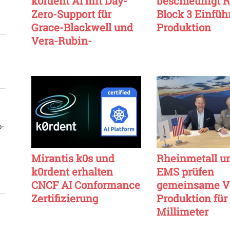
k0rdent AI mit Day-
beschleunigt R
Zero-Support für
Block 3 Einfüh
Grace-Blackwell und
Produktion
Vera-Rubin-
Architekturen
o-
Mirantis k0s und
Rheinmetall u
k0rdent erhalten
EMS prüfen
CNCF AI Conformance
gemeinsame V
Zertifizierung
Produktion für
Millimeter