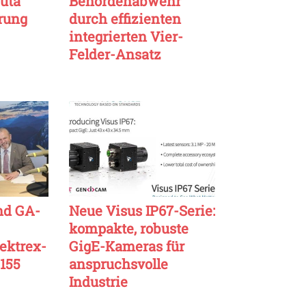
uta
Behördenabwehr
rung
durch effizienten
integrierten Vier-
Felder-Ansatz
nd GA-
Neue Visus IP67-Serie:
kompakte, robuste
ektrex-
GigE-Kameras für
 155
anspruchsvolle
Industrie