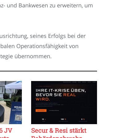
nz- und Bankwesen zu erweitern, um
srichtung, seines Erfolgs bei der
obalen Operationsfähigkeit von
trategie übernommen.
6 JV
Secur & Resi stärkt